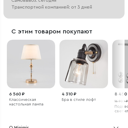
Самовывоз: сегодня
Транспортной компанией: от 3 дней
С этим товаром покупают
6 560 ₽
4 310 ₽
8 450
Классическая
Бра в стиле лофт
16 900 ₽
настольная лампа
Подве
светил
О Minimir