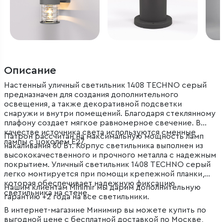
Описание
Настенный уличный светильник 1408 TECHNO серый
предназначен для создания дополнительного
освещения, а также декоративной подсветки
снаружи и внутри помещений. Благодаря стеклянному
плафону создает мягкое равномерное свечение. В
качестве источника света используются сменные
Патрон рассчитан на максимальную мощность ламп
лампы с цоколем E27.
накаливания 60 Вт. Корпус светильника выполнен из
высококачественного и прочного металла с надежным
покрытием. Уличный светильник 1408 TECHNO серый
легко монтируется при помощи крепежной планки,
которая обеспечивает надежную фиксацию
Нашим клиентам Minimir мы дарим дополнительную
светильника на стене.
гарантию +2 года на все светильники.
В интернет-магазине Минимир вы можете купить по
выгодной цене с бесплатной доставкой по Москве,