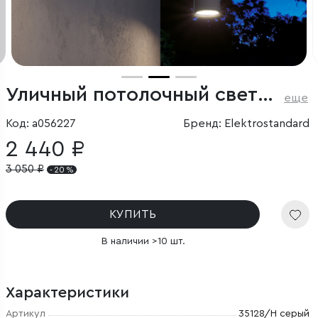
Уличный потолочный светильник Light IP65
еще
Код: a056227
Бренд: Elektrostandard
2 440 ₽
3 050
₽
- 20 %
КУПИТЬ
В наличии >10 шт.
Характеристики
Артикул
35128/H серый