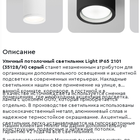
Описание
Уличный потолочный светильник Light IP65 2101
(35128/H) серый
станет незаменимым атрибутом для
организации дополнительного освещения и акцентной
подсветки в современных интерьерах. Накладные
светильники нашли свое применение на улице, в
ванной комнате, коридоре, в гостиной и в
В качестве источника света используется сменная
помещениях, где необходима акцентная подсветка.
лампа с цоколем GU10, которая приобретается
отдельно. В производстве светильника использованы
высококачественный металл, алюминиевый сплав и
надежное термостойкое окрашивание. Акцентный
светильник легко устанавливается на гипсокартонные
Нашим клиентам Minimir мы дарим дополнительную
конструкции, подвесные и натяжные потолки.
гарантию +2 года на все светильники.