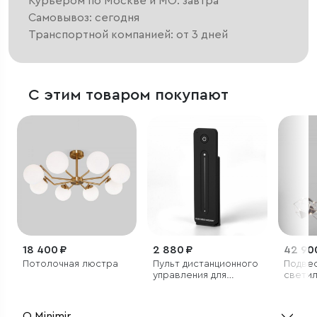
Курьером по Москве и МО: завтра
Самовывоз: сегодня
Транспортной компанией: от 3 дней
С этим товаром покупают
18 400 ₽
2 880 ₽
42 90
Потолочная люстра
Пульт дистанционного
Подве
управления для
светил
монохромной
светодиодной ленты
12/24V
О Minimir