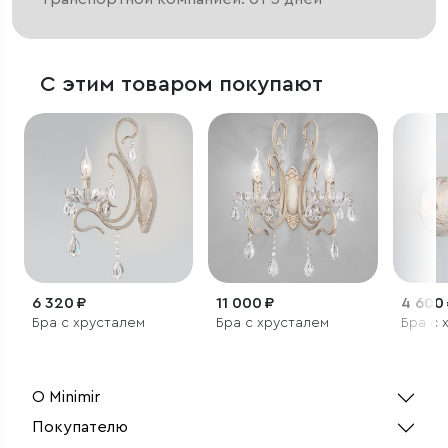
С этим товаром покупают
6 320 ₽
11 000 ₽
4 600
Бра с хрусталем
Бра с хрусталем
Бра с 
О Minimir
Покупателю