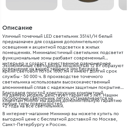
Описание
Уличный точечный LED светильник 35141/H белый
предназначен для создания дополнительного
освещения и акцентной подсветки в жилых
помещениях. Минималистичный светильник подсветит
функциональные зоны разбавит современный
интерьер и создаст качественное равномерное
Экономичные светодиоды мощностью 12 Вт образуют
освещение на вашей террасе или беседке.
яркий световой поток 1000 лм и имеют долгий срок
службы - 50 000 ч. В производстве точечного
светильника использовали высококачественный
алюминиевый сплав с надежным защитным покрытием.
Благодаря простой конструкции компактный
На данную модель действует гарантия 5 лет. Нашим
потолочный светильник легко устанавливается на
клиентам Minimir мы дарим дополнительную гарантию
любые типы поверхностей.
+2 года на все светильники.
В интернет-магазине Минимир вы можете купить по
выгодной цене с бесплатной доставкой по Москве,
Санкт-Петербургу и России.