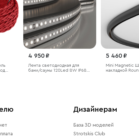
4 950 ₽
5 460 ₽
ель
Лента светодиодная для
Mini Magnetic 
под
бани/сауны 120Led 8W IP68
накладной Rou
4000K дневной белый, 5м
Ø900 мм
телю
Дизайнерам
нет
База 3D моделей
плата
Strotskis Club