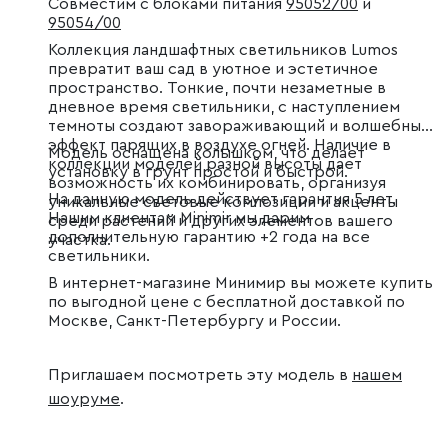
Совместим с блоками питания
95052/00
и
95054/00
Коллекция ландшафтных светильников Lumos
превратит ваш сад в уютное и эстетичное
пространство. Тонкие, почти незаметные в
дневное время светильники, с наступлением
темноты создают завораживающий и волшебный
эффект парящих в воздухе огней. Наличие в
Модель оснащена колышком, что делает
коллекции моделей разной высоты дает
установку в грунт простой и быстрой.
возможность их комбинировать, организуя
На данную модель действует гарантия 5 лет.
уникальные световые композиции и акценты
Нашим клиентам Minimir мы дарим
среди растений и других элементов вашего
дополнительную гарантию +2 года на все
участка.
светильники.
В интернет-магазине Минимир вы можете купить
по выгодной цене с бесплатной доставкой по
Москве, Санкт-Петербургу и России.
Приглашаем посмотреть эту модель в
нашем
шоуруме
.