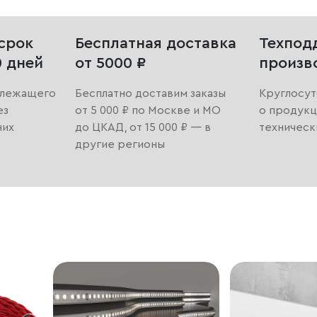
срок
Бесплатная доставка
Техпод
0 дней
от 5000 ₽
произв
длежащего
Бесплатно доставим заказы
Круглосут
ез
от 5 000 ₽ по Москве и МО
о продукц
них
до ЦКАД, от 15 000 ₽ — в
техническ
другие регионы