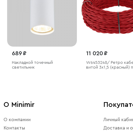
689 ₽
11 020 ₽
Накладной точечный
W6453248/ Ретро каб
светильник
витой 3х1,5 (красный) 
заказ 20 м
О Minimir
Покупа
О компании
Личный каби
Контакты
Доставка и о