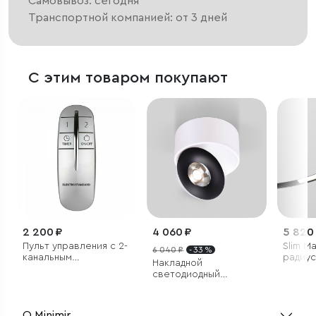
Самовывоз: сегодня
Транспортной компанией: от 3 дней
С этим товаром покупают
2 200 ₽
4 060 ₽
5 820
Пульт управления с 2-
Slim M
6 040 ₽
- 33 %
канальным
радиус
Накладной
контроллером
шиноп
светодиодный
(радио)
4200K 
светильник Glide
Ø 800
белый/черный
О Minimir