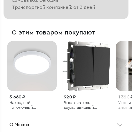
Самовывоз: сегодня
Транспортной компанией: от 3 дней
С этим товаром покупают
3 660 ₽
920 ₽
1 320 
Накладной
Выключатель
Углов
потолочный
двухклавишный
алюми
светодиодный
(черный матовый)
профил
светильник
светод
О Minimir