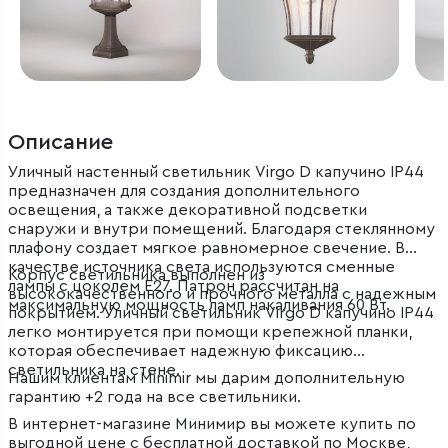
Описание
Уличный настенный светильник Virgo D капучино IP44
предназначен для создания дополнительного
освещения, а также декоративной подсветки
снаружи и внутри помещений. Благодаря стеклянному
плафону создает мягкое равномерное свечение. В
качестве источника света используются сменные
Корпус светильника выполнен из
лампы с цоколем E27. Патрон рассчитан на
высококачественного и прочного металла с надежным
максимальную мощность ламп накаливания 60 Вт.
покрытием. Уличный светильник Virgo D капучино IP44
легко монтируется при помощи крепежной планки,
которая обеспечивает надежную фиксацию
светильника на стене.
Нашим клиентам Minimir мы дарим дополнительную
гарантию +2 года на все светильники.
В интернет-магазине Минимир вы можете купить по
выгодной цене с бесплатной доставкой по Москве,