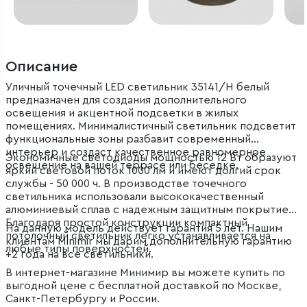
Описание
Уличный точечный LED светильник 35141/H белый
предназначен для создания дополнительного
освещения и акцентной подсветки в жилых
помещениях. Минималистичный светильник подсветит
функциональные зоны разбавит современный
интерьер и создаст качественное равномерное
Экономичные светодиоды мощностью 12 Вт образуют
освещение на вашей террасе или беседке.
яркий световой поток 1000 лм и имеют долгий срок
службы - 50 000 ч. В производстве точечного
светильника использовали высококачественный
алюминиевый сплав с надежным защитным покрытием.
Благодаря простой конструкции компактный
На данную модель действует гарантия 5 лет. Нашим
потолочный светильник легко устанавливается на
клиентам Minimir мы дарим дополнительную гарантию
любые типы поверхностей.
+2 года на все светильники.
В интернет-магазине Минимир вы можете купить по
выгодной цене с бесплатной доставкой по Москве,
Санкт-Петербургу и России.