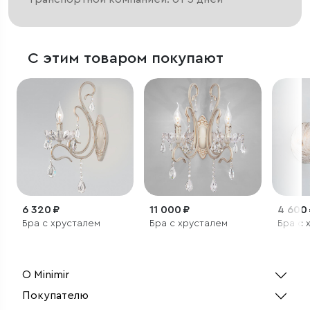
С этим товаром покупают
6 320 ₽
11 000 ₽
4 600
Бра с хрусталем
Бра с хрусталем
Бра с 
О Minimir
Покупателю