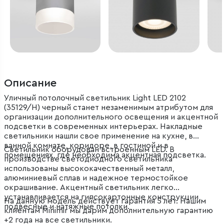
Описание
Уличный потолочный светильник Light LED 2102
(35129/H) черный станет незаменимым атрибутом для
организации дополнительного освещения и акцентной
подсветки в современных интерьерах. Накладные
светильники нашли свое применение на кухне, в
ванной комнате, коридоре, в гостиной и в
Светильник оборудован встроенным LED. В
помещениях, где необходима акцентная подсветка.
производстве светодиодного светильника
использованы высококачественный металл,
алюминиевый сплав и надежное термостойкое
окрашивание. Акцентный светильник легко
устанавливается на гипсокартонные конструкции,
На данную модель действует гарантия 5 лет. Нашим
подвесные и натяжные потолки.
клиентам Minimir мы дарим дополнительную гарантию
+2 года на все светильники.