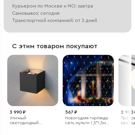
Курьером по Москве и МО: завтра
Самовывоз: сегодня
Транспортной компанией: от 3 дней
С этим товаром покупают
3 990 ₽
567 ₽
2 990 
Уличный
Новогодняя гирлянда
Треко
светодиодный
сеть мульти 1,5*1,5м
свето
светильник с
IP20
светил
регулируемым углом
одноф