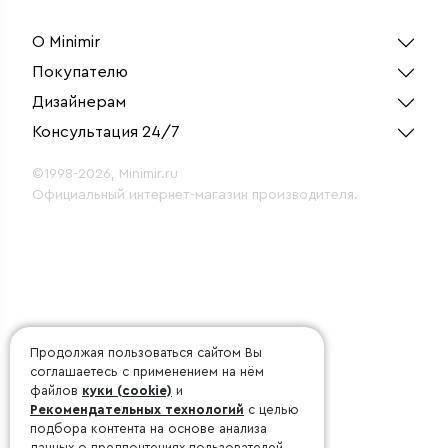
рассеивания Winner
шинопр
черный IP54
Белый
О Minimir
Покупателю
Дизайнерам
Консультация 24/7
©1998-2026, Minimir.ru
Официальный интернет-магазин производителя.
Продолжая пользоваться сайтом Вы
соглашаетесь с применением на нём
файлов
куки (cookie)
и
Рекомендательных технологий
с целью
подбора контента на основе анализа
данных о предпочтениях пользователей.