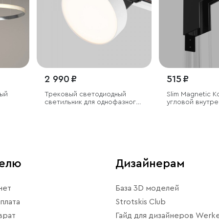
2 990 ₽
515 ₽
ый
Трековый светодиодный
Slim Magnetic 
светильник для однофазного
угловой внутре
шинопровода Pila Белый 12W
накладного ши
4200K
черный 85091/
телю
Дизайнерам
нет
База 3D моделей
плата
Strotskis Club
врат
Гайд для дизайнеров Werke