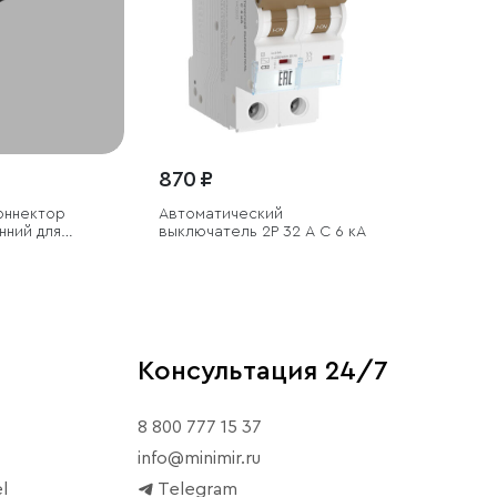
870 ₽
Коннектор
Автоматический
нний для
выключатель 2P 32 A C 6 кА
нопровода
00
Консультация 24/7
8 800 777 15 37
info@minimir.ru
l
Telegram