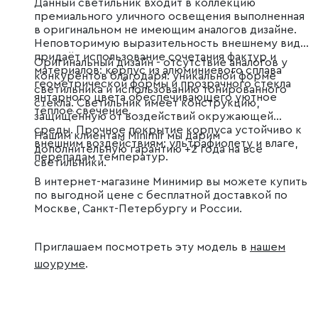
Данный светильник входит в коллекцию
премиального уличного освещения выполненная
в оригинальном не имеющим аналогов дизайне.
Неповторимую выразительность внешнему виду
придаёт использование сочетания фактур и
Оригинальный дизайн - отсутствие аналогов у
материалов: корпус из алюминиевого сплава
конкурентов благодаря: уникальной форме
геометрической формы и прозрачного стекла
светильника и использованию тонированного
янтарного цвета обеспечивающего уютное
стекла. Светильник имеет конструкцию,
тёплое свечение.
защищённую от воздействий окружающей
среды. Прочное покрытие корпуса устойчиво к
Нашим клиентам Minimir мы дарим
внешним воздействиям: ультрафиолету и влаге,
дополнительную гарантию +2 года на все
перепадам температур.
светильники.
В интернет-магазине Минимир вы можете купить
по выгодной цене с бесплатной доставкой по
Москве, Санкт-Петербургу и России.
Приглашаем посмотреть эту модель в
нашем
шоуруме
.