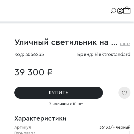
Уличный светильник на столбе Ambra F IP33
еще
Код: a056235
Бренд: Elektrostandard
39 300 ₽
КУПИТЬ
В наличии >10 шт.
Характеристики
Артикул
35133/F черный
Гермоввод
1