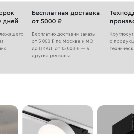
срок
Бесплатная доставка
Техпод
0 дней
от 5000 ₽
произв
длежащего
Бесплатно доставим заказы
Круглосут
ез
от 5 000 ₽ по Москве и МО
о продукц
них
до ЦКАД, от 15 000 ₽ — в
техническ
другие регионы