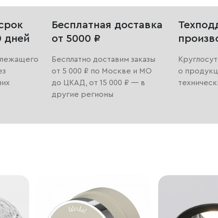
срок
Бесплатная доставка
Техпод
0 дней
от 5000 ₽
произв
длежащего
Бесплатно доставим заказы
Круглосут
ез
от 5 000 ₽ по Москве и МО
о продукц
них
до ЦКАД, от 15 000 ₽ — в
техническ
другие регионы