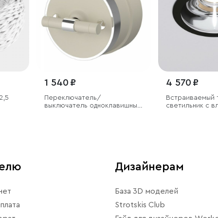
1 540 ₽
4 570 ₽
2,5
Переключатель/
Встраиваемый 
выключатель одноклавишный
светильник с в
Vintage слоновая кость
IP54
матовый/хром
телю
Дизайнерам
нет
База 3D моделей
плата
Strotskis Club