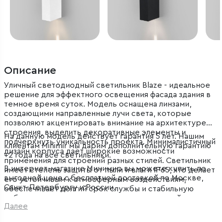
Описание
Уличный светодиодный светильник Blaze - идеальное
решение для эффектного освещения фасада здания в
темное время суток. Модель оснащена линзами,
создающими направленные лучи света, которые
позволяют акцентировать внимание на архитектуре
строения, выделить декоративные элементы и
На данную модель действует гарантия 5 лет. Нашим
подчеркнуть уникальность проекта. Минималистичный
клиентам Minimir мы дарим дополнительную гарантию
дизайн корпуса дает широкие возможности
+2 года на все светильники.
применения для строений разных стилей. Светильник
В интернет-магазине Минимир вы можете купить по
имеет степень защиты от пыли и влаги IP65, что делает
выгодной цене с бесплатной доставкой по Москве,
его устойчивым к атмосферным воздействиям,
Санкт-Петербургу и России.
обеспечивает долгий срок службы и стабильную
работу вне зависимости от погодных условий.
Далее
Современная архитектурная подсветка станет
прекрасным дополнением экстерьера частного дома,