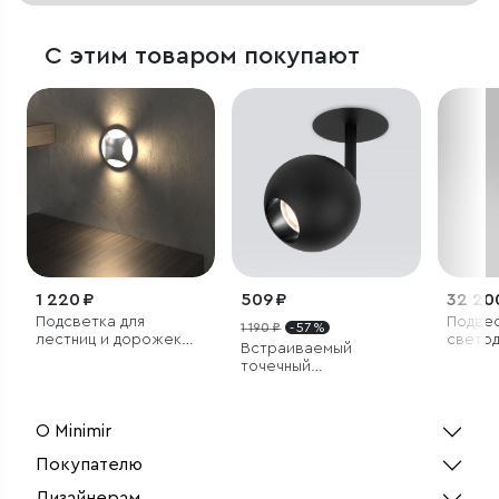
С этим товаром покупают
1 220 ₽
509 ₽
32 20
Подсветка для
Подве
1 190 ₽
- 57 %
лестниц и дорожек
свето
Встраиваемый
алюминий
светил
точечный
светодиодный
светильник
О Minimir
Покупателю
Дизайнерам