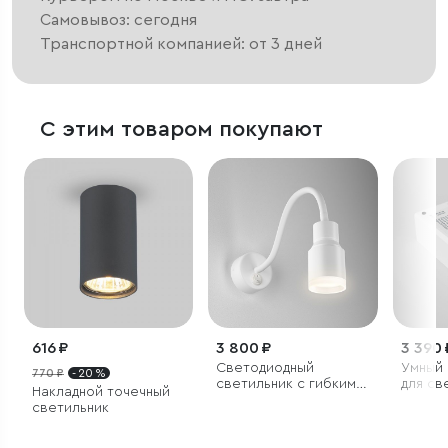
Самовывоз: сегодня
Транспортной компанией: от 3 дней
С этим товаром покупают
616 ₽
3 800 ₽
3 390 
Светодиодный
Умный
770 ₽
- 20 %
светильник с гибким
для св
Накладной точечный
основанием Molly LED
лент 
светильник
белый