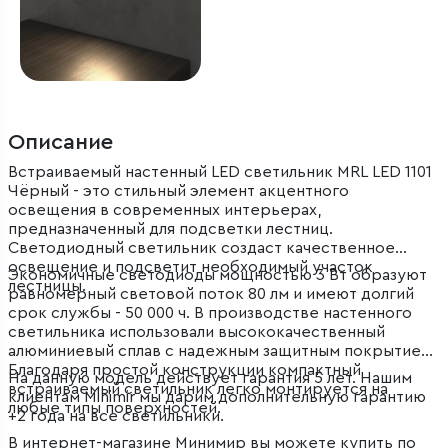
Описание
Встраиваемый настенный LED светильник MRL LED 1101
Чёрный - это стильный элемент акцентного
освещения в современных интерьерах,
предназначенный для подсветки лестниц.
Светодиодный светильник создаст качественное
освещение и подсветит необходимый участок
Экономичные светодиоды мощностью 3 Вт образуют
лестницы.
равномерный световой поток 80 лм и имеют долгий
срок службы - 50 000 ч. В производстве настенного
светильника использовали высококачественный
алюминиевый сплав с надежным защитным покрытием.
Благодаря простой конструкции компактный
На данную модель действует гарантия 5 лет. Нашим
встраиваемый светильник легко монтируется на
клиентам Minimir мы дарим дополнительную гарантию
любые типы поверхностей.
+2 года на все светильники.
В интернет-магазине Минимир вы можете купить по