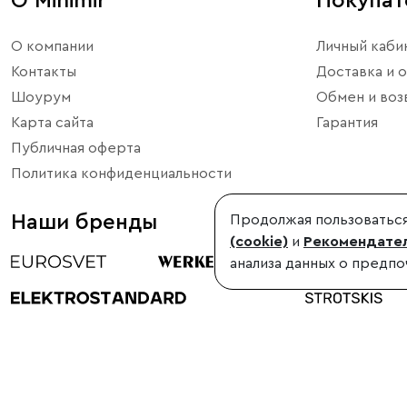
О Minimir
Покупа
О компании
Личный каби
Контакты
Доставка и о
Шоурум
Обмен и воз
Карта сайта
Гарантия
Публичная оферта
Политика конфиденциальности
Наши бренды
Продолжая пользоваться
(cookie)
и
Рекомендател
анализа данных о предпо
©1998-2026, Minimir.ru – официальный интернет-магазин произво
Использование материалов сайта без согласования запрещено