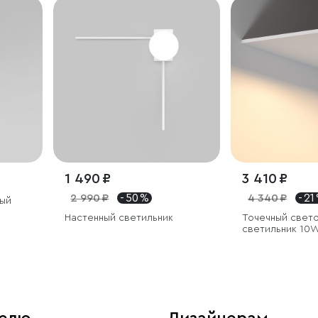
1 490 ₽
3 410 ₽
2 990 ₽
- 50 %
4 340 ₽
- 21
ый
Настенный светильник
Точечный свет
светильник 10
белый/хром