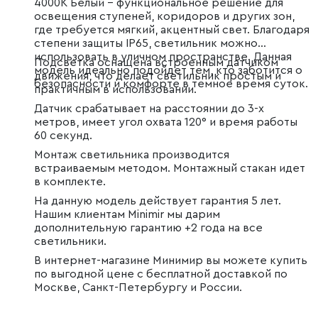
4000K Белый – функциональное решение для
освещения ступеней, коридоров и других зон,
где требуется мягкий, акцентный свет. Благодаря
степени защиты IP65, светильник можно
использовать в уличном пространстве. Данная
Подсветка оснащена встроенным датчиком
модель идеально подойдет тем, кто заботится о
движения, что делает светильник простым и
безопасности и комфорте в темное время суток.
практичным в использовании.
Датчик срабатывает на расстоянии до 3-х
метров, имеет угол охвата 120° и время работы
60 секунд.
Монтаж светильника производится
встраиваемым методом. Монтажный стакан идет
в комплекте.
На данную модель действует гарантия 5 лет.
Нашим клиентам Minimir мы дарим
дополнительную гарантию +2 года на все
светильники.
В интернет-магазине Минимир вы можете купить
по выгодной цене с бесплатной доставкой по
Москве, Санкт-Петербургу и России.