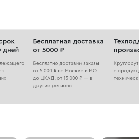
срок
Бесплатная доставка
Техпод
0 дней
от 5000 ₽
произв
длежащего
Бесплатно доставим заказы
Круглосут
ез
от 5 000 ₽ по Москве и МО
о продукц
них
до ЦКАД, от 15 000 ₽ — в
техническ
другие регионы