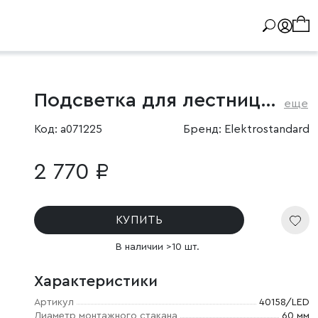
Подсветка для лестниц с датчиком движения
еще
Код: a071225
Бренд: Elektrostandard
2 770 ₽
КУПИТЬ
В наличии >10 шт.
Характеристики
Артикул
40158/LED
Диаметр монтажного стакана
60 мм