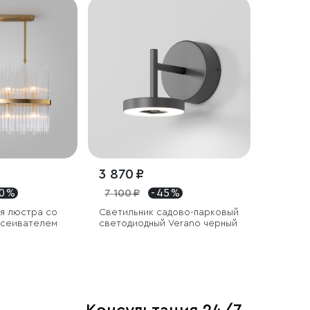
3 870 ₽
30 %
7 100 ₽
- 45 %
я люстра со
Светильник садово-парковый
ссеивателем
светодиодный Verano черный