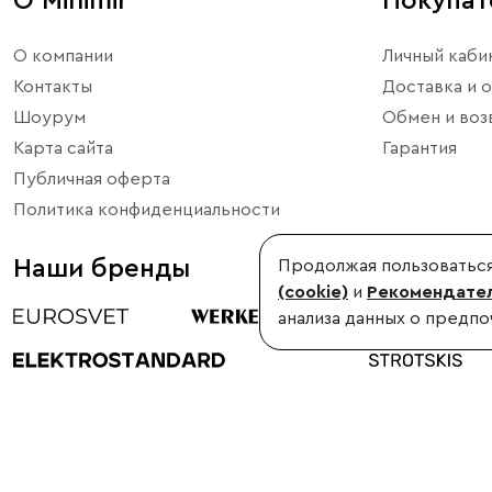
О Minimir
Покупа
О компании
Личный каби
Контакты
Доставка и о
Шоурум
Обмен и воз
Карта сайта
Гарантия
Публичная оферта
Политика конфиденциальности
Наши бренды
Продолжая пользоваться
(cookie)
и
Рекомендател
анализа данных о предпо
©1998-2026, Minimir.ru – официальный интернет-магазин произво
Использование материалов сайта без согласования запрещено