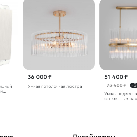
36 000 ₽
51 400 ₽
73 400 ₽
- 
ишный
Умная потолочная люстра
ой
Умная подвесна
еный)
стеклянным ра