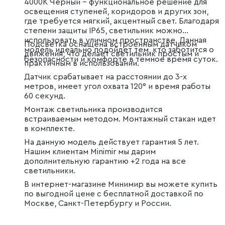
4000K Черный – функциональное решение для
освещения ступеней, коридоров и других зон,
где требуется мягкий, акцентный свет. Благодаря
степени защиты IP65, светильник можно
использовать в уличном пространстве. Данная
Подсветка оснащена встроенным датчиком
модель идеально подойдет тем, кто заботится о
движения, что делает светильник простым и
безопасности и комфорте в темное время суток.
практичным в использовании.
Датчик срабатывает на расстоянии до 3-х
метров, имеет угол охвата 120° и время работы
60 секунд.
Монтаж светильника производится
встраиваемым методом. Монтажный стакан идет
в комплекте.
На данную модель действует гарантия 5 лет.
Нашим клиентам Minimir мы дарим
дополнительную гарантию +2 года на все
светильники.
В интернет-магазине Минимир вы можете купить
по выгодной цене с бесплатной доставкой по
Москве, Санкт-Петербургу и России.