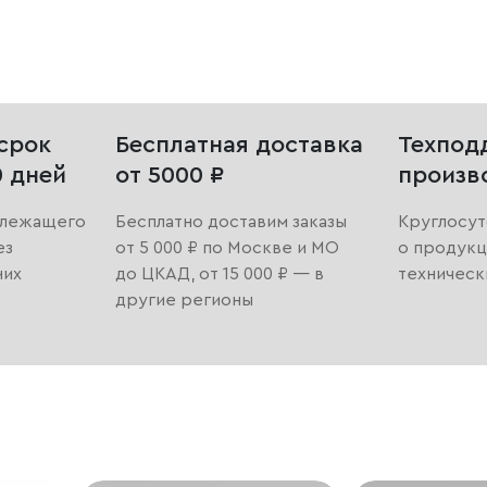
срок
Бесплатная доставка
Техпод
0 дней
от 5000 ₽
произв
длежащего
Бесплатно доставим заказы
Круглосут
ез
от 5 000 ₽ по Москве и МО
о продукц
них
до ЦКАД, от 15 000 ₽ — в
техническ
другие регионы