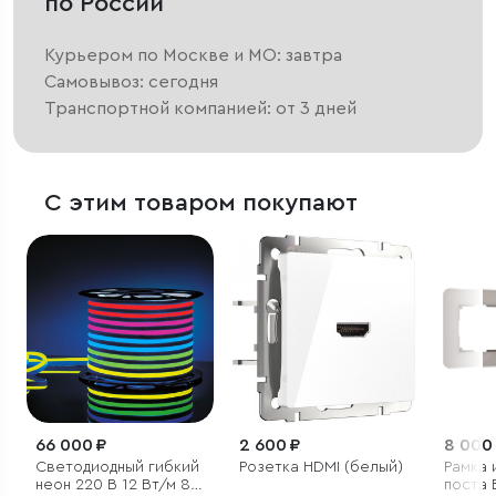
по России
Курьером по Москве и МО: завтра
Самовывоз: сегодня
Транспортной компанией: от 3 дней
С этим товаром покупают
66 000 ₽
2 600 ₽
8 000
Светодиодный гибкий
Розетка HDMI (белый)
Рамка 
неон 220 В 12 Вт/м 80
поста 