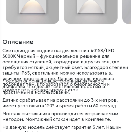
Описание
Светодиодная подсветка для лестниц 40158/LED
3000K Черный – функциональное решение для
освещения ступеней, коридоров и других зон, где
требуется мягкий, акцентный свет. Благодаря степени
защиты IP65, светильник можно использовать в
уличном пространстве. Данная модель идеально
Подсветка оснащена встроенным датчиком
подойдет тем, кто заботится о безопасности и
движения, что делает светильник простым и
комфорте в темное время суток.
практичным в использовании.
Датчик срабатывает на расстоянии до 3-х метров,
имеет угол охвата 120° и время работы 60 секунд.
Монтаж светильника производится встраиваемым
методом. Монтажный стакан идет в комплекте.
На данную модель действует гарантия 5 лет. Нашим