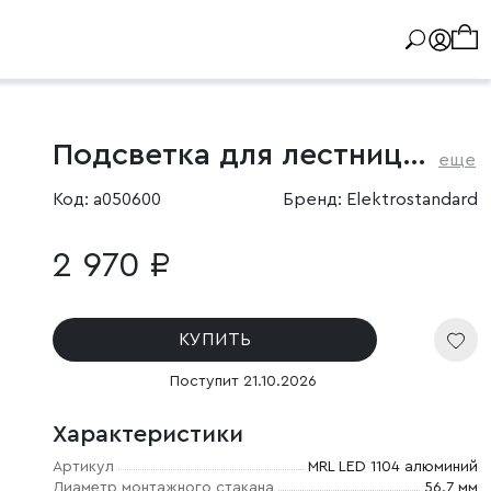
Подсветка для лестниц и дорожек алюминий
еще
Код: a050600
Бренд: Elektrostandard
2 970 ₽
КУПИТЬ
Поступит 21.10.2026
Характеристики
Артикул
MRL LED 1104 алюминий
Диаметр монтажного стакана
56.7 мм