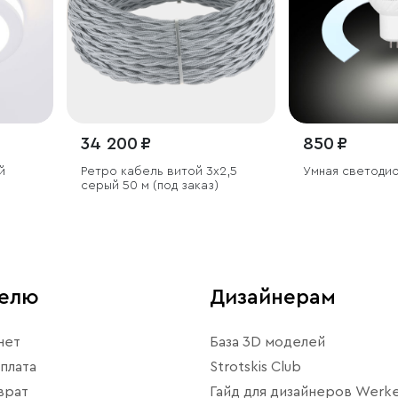
34 200 ₽
850 ₽
й
Ретро кабель витой 3х2,5
Умная светодио
серый 50 м (под заказ)
телю
Дизайнерам
нет
База 3D моделей
плата
Strotskis Club
врат
Гайд для дизайнеров Werke