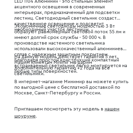
LED 1104 Алюминий - это стильный элемент
акцентного освещения в современных
интерьерах, предназначенный для подсветки
лестниц. Светодиодный светильник создаст
качественное освещение и подсветит
Экономичные светодиоды мощностью 3 Вт
необходимый участок лестницы.
образуют равномерный световой поток 55 лм и
имеют долгий срок службы - 50 000 ч. В
производстве настенного светильника
использовали высококачественный алюминиевый
сплав с надежным защитным покрытием.
На данную модель действует гарантия 5 лет.
Благодаря простой конструкции компактный
Нашим клиентам Minimir мы дарим
встраиваемый светильник легко монтируется на
дополнительную гарантию +2 года на все
любые типы поверхностей.
светильники.
В интернет-магазине Минимир вы можете купить
по выгодной цене с бесплатной доставкой по
Москве, Санкт-Петербургу и России.
Приглашаем посмотреть эту модель в
нашем
шоуруме
.