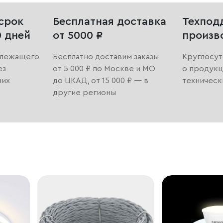
срок
Бесплатная доставка
Техпод
0 дней
от 5000 ₽
произв
длежащего
Бесплатно доставим заказы
Круглосут
ез
от 5 000 ₽ по Москве и МО
о продукц
них
до ЦКАД, от 15 000 ₽ — в
техническ
другие регионы