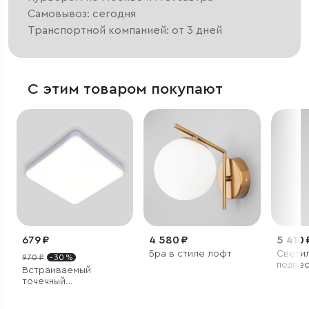
Самовывоз: сегодня
Транспортной компанией: от 3 дней
С этим товаром покупают
679 ₽
4 580 ₽
5 410 
Бра в стиле лофт
Свети
970 ₽
- 30 %
подве
Встраиваемый
светод
точечный
3000K
светодиодный
светильник