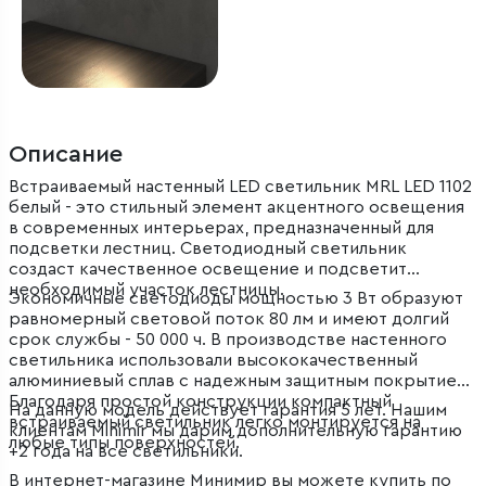
Описание
Встраиваемый настенный LED светильник MRL LED 1102
белый - это стильный элемент акцентного освещения
в современных интерьерах, предназначенный для
подсветки лестниц. Светодиодный светильник
создаст качественное освещение и подсветит
необходимый участок лестницы.
Экономичные светодиоды мощностью 3 Вт образуют
равномерный световой поток 80 лм и имеют долгий
срок службы - 50 000 ч. В производстве настенного
светильника использовали высококачественный
алюминиевый сплав с надежным защитным покрытием.
Благодаря простой конструкции компактный
На данную модель действует гарантия 5 лет. Нашим
встраиваемый светильник легко монтируется на
клиентам Minimir мы дарим дополнительную гарантию
любые типы поверхностей.
+2 года на все светильники.
В интернет-магазине Минимир вы можете купить по