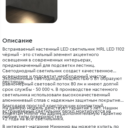
Описание
Встраиваемый настенный LED светильник MRL LED 1102
чёрный - это стильный элемент акцентного
освещения в современных интерьерах,
предназначенный для подсветки лестниц.
Светодиодный светильник создаст качественное
освещение и подсветит необходимый участок
Экономичные светодиоды мощностью 3 Вт образуют
лестницы.
равномерный световой поток 80 лм и имеют долгий
срок службы - 50 000 ч. В производстве настенного
светильника использовали высококачественный
алюминиевый сплав с надежным защитным покрытием.
Благодаря простой конструкции компактный
На данную модель действует гарантия 5 лет. Нашим
встраиваемый светильник легко монтируется на
клиентам Minimir мы дарим дополнительную гарантию
любые типы поверхностей.
+2 года на все светильники.
В интернет-магазине Минимир вы можете купить по