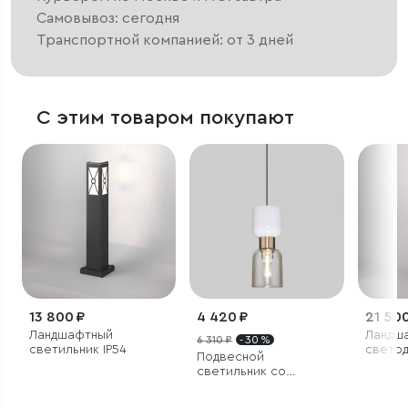
Самовывоз: сегодня
Транспортной компанией: от 3 дней
С этим товаром покупают
13 800 ₽
4 420 ₽
21 500
Ландшафтный
Ландш
6 310 ₽
- 30 %
светильник IP54
свето
Подвесной
светил
светильник со
IP54
стеклянным плафоном