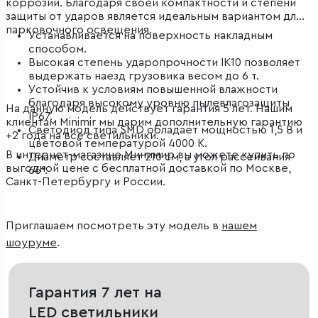
коррозии. Благодаря своей компактности и степени
защиты от ударов является идеальным вариантом для
парковочного освещения.
Устанавливается на поверхность накладным
способом.
Высокая степень ударопрочности IK10 позволяет
выдержать наезд грузовика весом до 6 т.
Устойчив к условиям повышенной влажности
благодаря высокому уровню пылевлагозащиты
На данную модель действует гарантия 5 лет. Нашим
IP67.
клиентам Minimir мы дарим дополнительную гарантию
Светодиод типа SMD обладает мощностью 1,5 В и
+2 года на все светильники.
цветовой температурой 4000 К.
В интернет-магазине Минимир вы можете купить по
Диаметр составляет 210 см, а угол рассеивания
выгодной цене с бесплатной доставкой по Москве,
66°.
Санкт-Петербургу и России.
Приглашаем посмотреть эту модель в
нашем
шоуруме
.
Гарантия 7 лет на
LED светильники