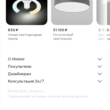
850 ₽
51 100 ₽
2 560
Умная светодиодная
Потолочный
Светил
лампа
светильник
свето
О Minimir
Покупателю
Дизайнерам
Консультация 24/7
©1998-2026, Minimir.ru
Официальный интернет-магазин производителя.