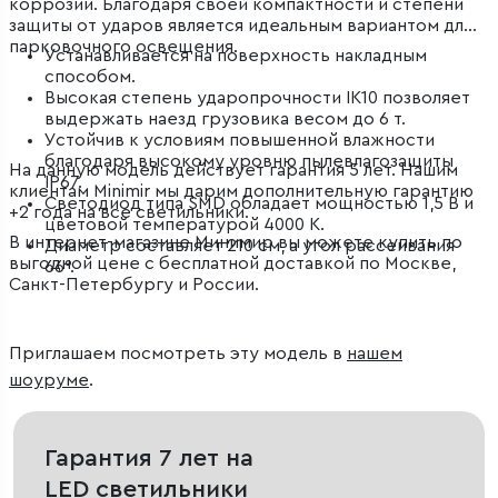
коррозии. Благодаря своей компактности и степени
защиты от ударов является идеальным вариантом для
парковочного освещения.
Устанавливается на поверхность накладным
способом.
Высокая степень ударопрочности IK10 позволяет
выдержать наезд грузовика весом до 6 т.
Устойчив к условиям повышенной влажности
благодаря высокому уровню пылевлагозащиты
На данную модель действует гарантия 5 лет. Нашим
IP67.
клиентам Minimir мы дарим дополнительную гарантию
Светодиод типа SMD обладает мощностью 1,5 В и
+2 года на все светильники.
цветовой температурой 4000 К.
В интернет-магазине Минимир вы можете купить по
Диаметр составляет 210 см, а угол рассеивания
выгодной цене с бесплатной доставкой по Москве,
66°.
Санкт-Петербургу и России.
Приглашаем посмотреть эту модель в
нашем
шоуруме
.
Гарантия 7 лет на
LED светильники