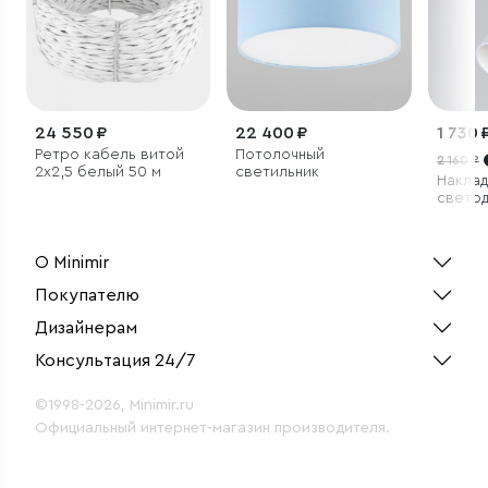
24 550 ₽
22 400 ₽
1 730 
Ретро кабель витой
Потолочный
2 160 ₽
2х2,5 белый 50 м
светильник
Накла
свето
светил
белый
О Minimir
Покупателю
Дизайнерам
Консультация 24/7
©1998-2026, Minimir.ru
Официальный интернет-магазин производителя.