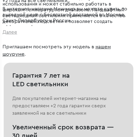
+2 года на все светильники.
использования и может стабильно работать в
В интернет-магазине Минимир вы можете купить по
широком температурном диапазоне. Ландшафтный
выгодной цене с бесплатной доставкой по Москве,
светодиодный светильник применяется в качестве
Санкт-Петербургу и России.
декоративной подсветки и позволяет создать
эффектное функциональное освещение на дачных
Далее
участках, в парках и скверах.
Приглашаем посмотреть эту модель в
нашем
шоуруме
.
Гарантия 7 лет на
LED светильники
Для покупателей интернет-магазина мы
предоставляем +2 года гарантии сверх
заявленной на все светильники
Увеличенный срок возврата —
30 дней