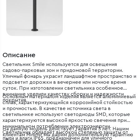
Описание
Светильник Smile используется для освещения
садово-парковых зон и придомовой территории.
Уличный фонарь украсит ландшафтное пространство и
подсветит дорожки в вечернее или ночное время
суток. При изготовлении светильника особенное
внимание уделили качеству сборки и надежности
Основным материалом изделия является алюминиевый
покрытия.
сплав, характеризующийся коррозийной стойкостью
и прочностью. В качестве источника света в
светильнике используют светодиоды SMD, которые
характеризуются высокой яркостью свечения при
минимальном потреблении электроэнергии.
На данную модель действует гарантия 5 лет. Нашим
Светильник обладает высокой степенью защиты от
клиентам Minimir мы дарим дополнительную гарантию
пыли и влаги IP65, предназначен для уличного