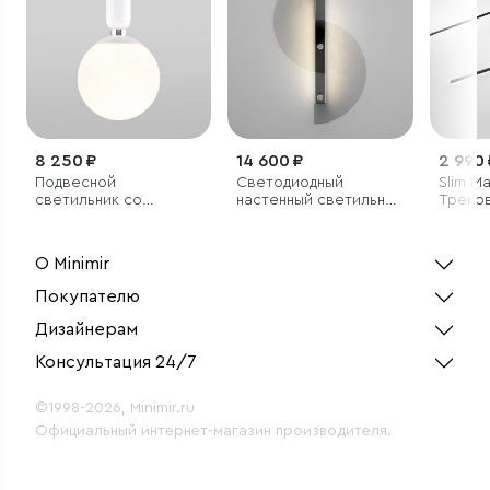
8 250 ₽
14 600 ₽
2 990 
Подвесной
Светодиодный
Slim M
светильник со
настенный светильник
Треков
стеклянным плафоном
с рассеивателем из
40W 40
стекла
чёрный
О Minimir
Покупателю
Дизайнерам
Консультация 24/7
©1998-2026, Minimir.ru
Официальный интернет-магазин производителя.