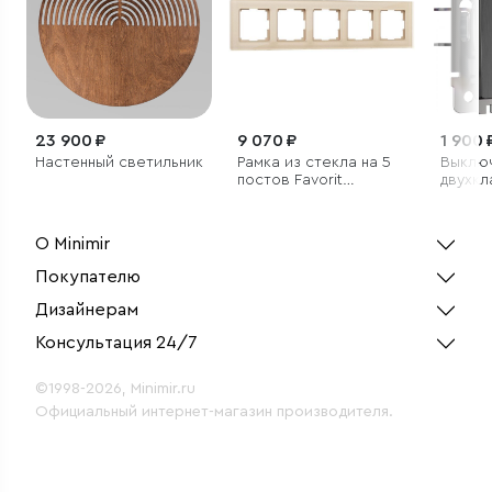
23 900 ₽
9 070 ₽
1 900 
Настенный светильник
Рамка из стекла на 5
Выклю
постов Favorit
двухк
шампань
проход
подсве
рифле
О Minimir
Покупателю
Дизайнерам
Консультация 24/7
©1998-2026, Minimir.ru
Официальный интернет-магазин производителя.