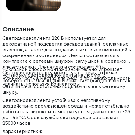
Описание
Светодиодная лента 220 В используется для
декоративной подсветки фасадов зданий, рекламных
вывесок, а также для создания световых композиций в
современных экстерьерах. Лента поставляется в
комплекте с сетевым шнуром, заглушкой и крепежом
для установки. Длина ленты составляет 50 м.
Накладной способ монтажа значительно упрощает
Светодиодную ленту можно укоротить, отрезав
установку светодиодной ленты на любую
нужную часть в местах для реза, а при необходимости
поверхность. Для подключения светодиодной ленты к
удлинить, используя коннекторы.
сети питания достаточно подключить ее к сетевому
шнуру.
Светодиодная лента устойчива к негативному
воздействию окружающей среды и может стабильно
работать в широком температурном диапазоне от -25
до +45 °C. Срок службы светодиодов составляет
25000 часов.
Характеристики: