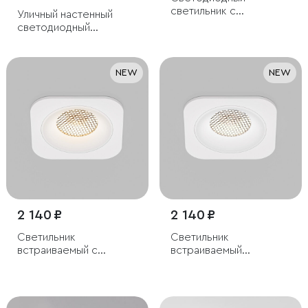
светильник с
Уличный настенный
регулировкой яркости
светодиодный
и цветовой
светильник Blaze LED
температуры
IP65
(3000/4000/6000К)
NEW
NEW
IP54
2 140 ₽
2 140 ₽
Светильник
Светильник
встраиваемый с
встраиваемый
антибликовой
светодиодный с
решеткой Tetro 10W
антибликовой
3000K белый IP44
решеткой Tetro 10W
4000K белый IP44