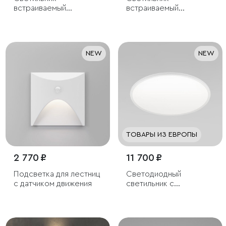
встраиваемый
встраиваемый
светодиодный с
светодиодный с
антибликовой
антибликовой
решеткой Tetro 20W
решеткой Tetro 20W
3000K белый IP44
4000K белый IP44
NEW
NEW
ТОВАРЫ ИЗ ЕВРОПЫ
2 770 ₽
11 700 ₽
Подсветка для лестниц
Светодиодный
с датчиком движения
светильник с
регулировкой яркости
и цветовой
температуры
(3000/4000/6000К)