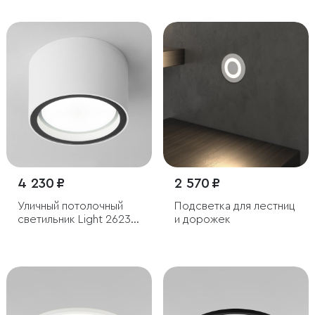
Blade белый IP54
светильник 15W 6500K
IP65
4 230 ₽
2 570 ₽
Уличный потолочный
Подсветка для лестниц
светильник Light 26231
и дорожек
IP54