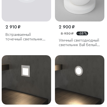
2 910 ₽
2 900 ₽
8 930 ₽
- 68 %
Встраиваемый
точечный светильник
Уличный светодиодный
IP54
светильник Ball белый
IP65