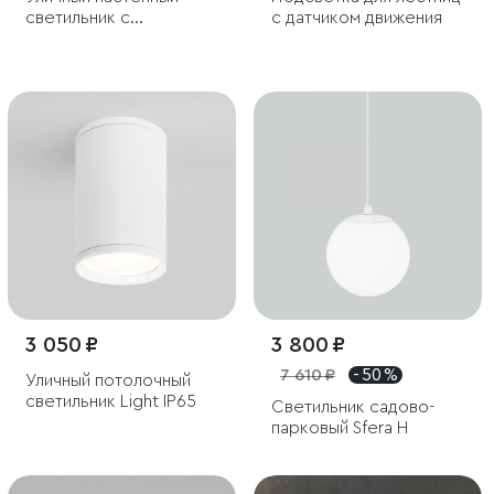
светильник с
с датчиком движения
регулируемыми лучами
BLADE 3000K белый
3 050 ₽
3 800 ₽
7 610 ₽
- 50 %
Уличный потолочный
светильник Light IP65
Светильник садово-
парковый Sfera H