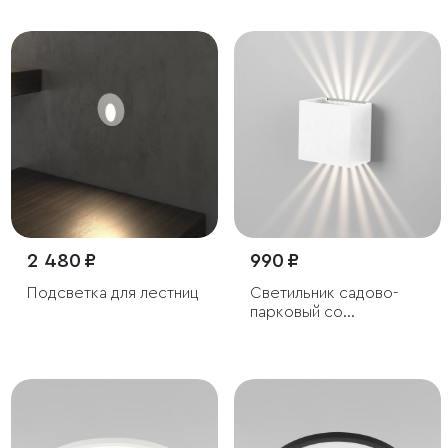
и дорожек
2 480 ₽
990 ₽
Подсветка для лестниц
Светильник садово-
парковый со
светодиодами Sole