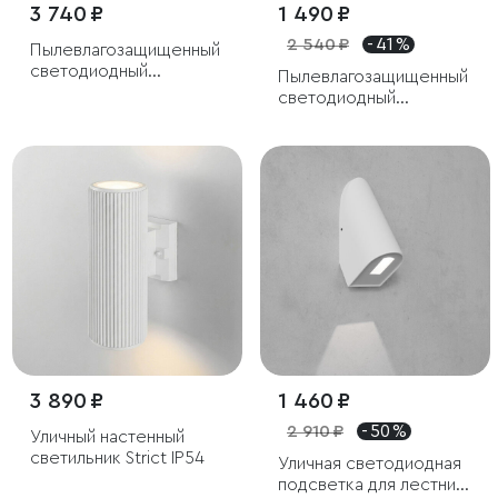
3 740 ₽
1 490 ₽
2 540 ₽
- 41 %
Пылевлагозащи
щенный
светодиодный
Пылевлагозащищенный
светильник Twinky
светодиодный
Double белый IP54
светильник 18W 4200K
IP65
3 890 ₽
1 460 ₽
2 910 ₽
- 50 %
Уличный настенный
светильник Strict IP54
Уличная светодиодная
подсветка для лестниц