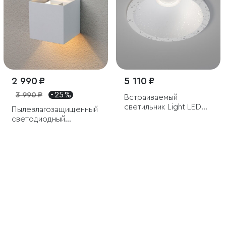
2 990 ₽
5 110 ₽
3 990 ₽
- 25 %
Встраиваемый
светильник Light LED
Пылевлагозащищенный
3005 с влагозащитой
светодиодный
IP65
светильник с
регулируемым углом
рассеивания Winner
белый IP54