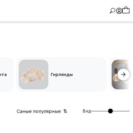
нта
Гирлянды
Вид
Самые популярные
⇅