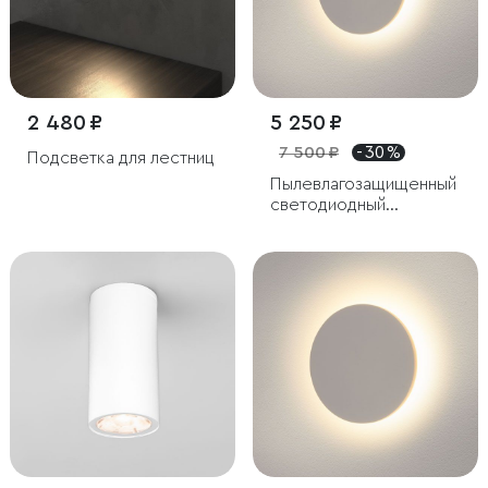
2 480 ₽
5 250 ₽
7 500 ₽
- 30 %
Подсветка для лестниц
Пылевлагозащи
щенный
светодиодный
светильник Concept S
белый IP54