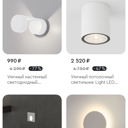
990 ₽
2 520 ₽
4 290 ₽
- 77 %
4 750 ₽
- 47 %
Уличный настенный
Уличный потолочный
светодиодный
светильник Light LED
светильник Nimbus IP54
IP65