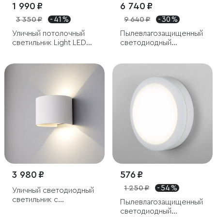
1 990 ₽
6 740 ₽
3 350 ₽
- 41 %
9 640 ₽
- 30 %
Уличный потолочный
Пылевлагозащищенный
светильник Light LED
светодиодный
IP65
светильник Concept L
белый IP54
3 980 ₽
576 ₽
1 250 ₽
- 54 %
Уличный светодиодный
светильник с
Пылевлагозащищенный
регулировкой луча
светодиодный