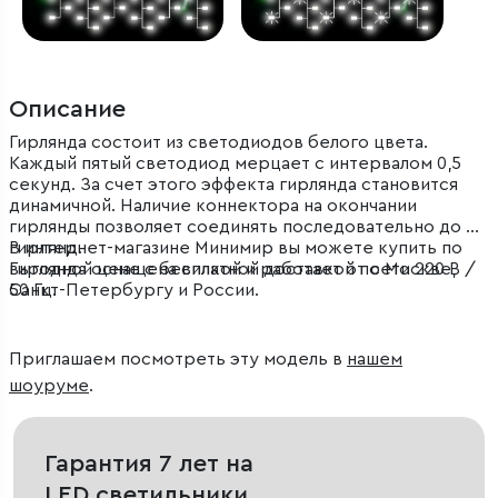
Описание
Гирлянда состоит из светодиодов белого цвета.
Каждый пятый светодиод мерцает с интервалом 0,5
секунд. За счет этого эффекта гирлянда становится
динамичной. Наличие коннектора на окончании
гирлянды позволяет соединять последовательно до 15
гирлянд.
В интернет-магазине Минимир вы можете купить по
Гирлянда оснащена вилкой и работает от сети 220 В /
выгодной цене с бесплатной доставкой по Москве,
50 Гц.
Санкт-Петербургу и России.
Приглашаем посмотреть эту модель в
нашем
шоуруме
.
Гарантия 7 лет на
LED светильники