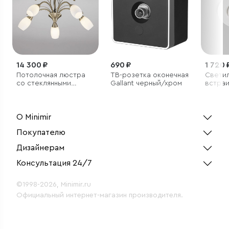
14 300 ₽
690 ₽
1 720 
Потолочная люстра
ТВ-розетка оконечная
Свети
со стеклянными
Gallant черный/хром
встра
плафонами
светод
белый
О Minimir
Покупателю
Дизайнерам
Консультация 24/7
©1998-2026, Minimir.ru
Официальный интернет-магазин производителя.