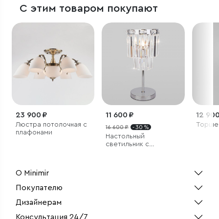
С этим товаром покупают
23 900 ₽
11 600 ₽
12 900
Люстра потолочная с
Торше
16 600 ₽
- 30 %
плафонами
Настольный
светильник с
хрусталем
О Minimir
Покупателю
Дизайнерам
Консультация 24/7