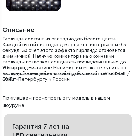
Описание
Гирлянда состоит из светодиодов белого цвета.
Каждый пятый светодиод мерцает с интервалом 0,5
секунд. За счет этого эффекта гирлянда становится
динамичной. Наличие коннектора на окончании
гирлянды позволяет соединять последовательно до
20 гирлянд.
В интернет-магазине Минимир вы можете купить по
Гирлянда оснащена вилкой и работает от сети 220 В /
выгодной цене с бесплатной доставкой по Москве,
50 Гц.
Санкт-Петербургу и России.
Приглашаем посмотреть эту модель в
нашем
шоуруме
.
Гарантия 7 лет на
LED светильники