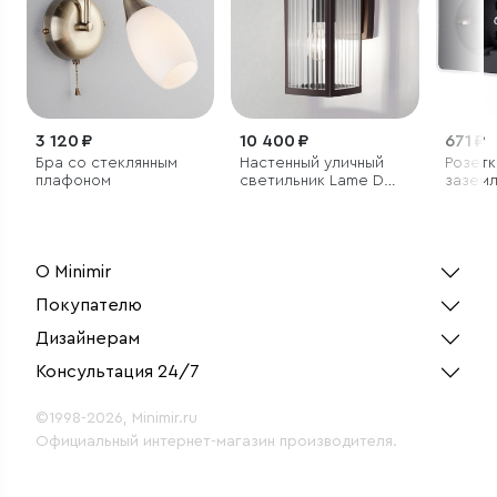
3 120 ₽
10 400 ₽
671 ₽
Бра со стеклянным
Настенный уличный
Розетк
плафоном
светильник Lame D
заземл
кофе IP33
черны
W5072
О Minimir
Покупателю
Дизайнерам
Консультация 24/7
©1998-2026, Minimir.ru
Официальный интернет-магазин производителя.