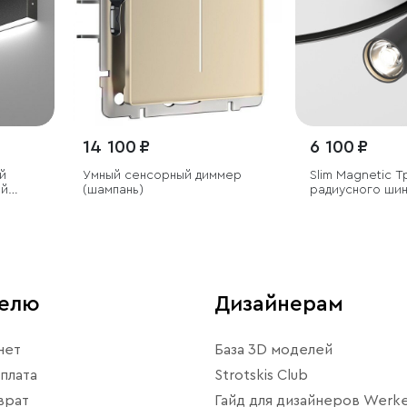
14 100 ₽
6 100 ₽
й
Умный сенсорный диммер
Slim Magnetic 
ий
(шампань)
радиусного ши
20W 4200K Com
800мм
телю
Дизайнерам
нет
База 3D моделей
плата
Strotskis Club
врат
Гайд для дизайнеров Werke