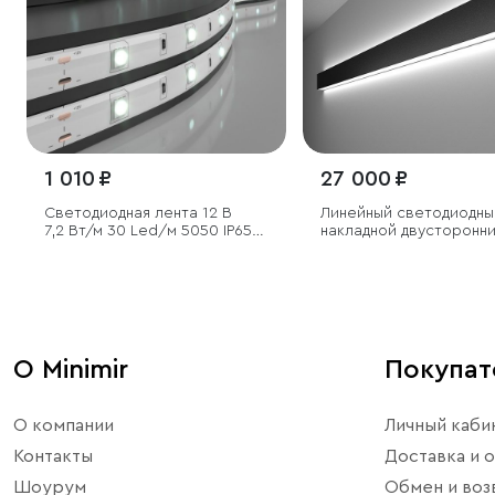
1 010 ₽
27 000 ₽
Светодиодная лента 12 В
Линейный светодиодны
7,2 Вт/м 30 Led/м 5050 IP65,
накладной двусторонн
холодный белый 6500К, 5 м
светильник 128см 50Вт
6500К черный
О Minimir
Покупа
О компании
Личный каби
Контакты
Доставка и о
Шоурум
Обмен и воз