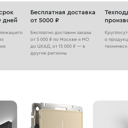
срок
Бесплатная доставка
Техпод
0 дней
от 5000 ₽
произв
длежащего
Бесплатно доставим заказы
Круглосут
ез
от 5 000 ₽ по Москве и МО
о продукц
них
до ЦКАД, от 15 000 ₽ — в
техническ
другие регионы