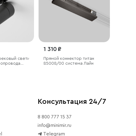
1 310 ₽
Трековый светильник для
Прямой коннектор титан
нопровода
85008/00 система Лайн
fi чёрный Ø
Консультация 24/7
8 800 777 15 37
info@minimir.ru
l
Telegram