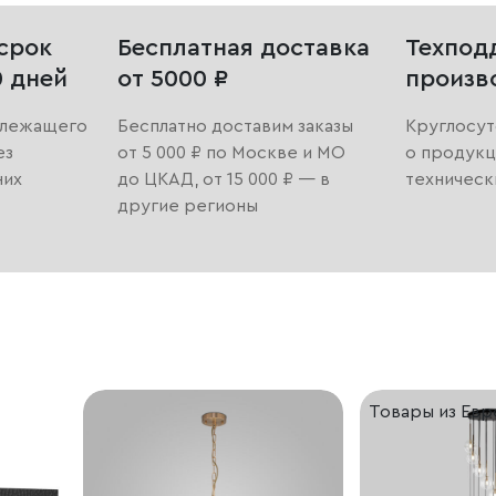
срок
Бесплатная доставка
Техпод
0 дней
от 5000 ₽
произв
длежащего
Бесплатно доставим заказы
Круглосут
ез
от 5 000 ₽ по Москве и МО
о продукц
них
до ЦКАД, от 15 000 ₽ — в
техническ
другие регионы
Товары из Ев