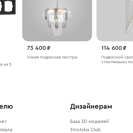
73 400 ₽
114 600 ₽
Умная подвесная люстра
Подвесной све
стеклянными п
а на 5
телю
Дизайнерам
нет
База 3D моделей
плата
Strotskis Club