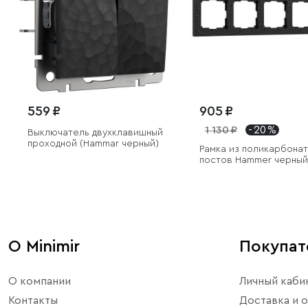
559 ₽
905 ₽
1 130 ₽
- 20 %
Выключатель двухклавишный
проходной (Hammar черный)
Рамка из поликарбонат
постов Hammer черный
О Minimir
Покупа
О компании
Личный каби
Контакты
Доставка и о