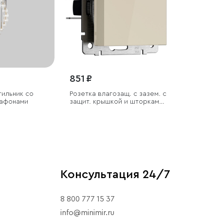
851 ₽
тильник со
Розетка влагозащ. с зазем. с
лафонами
защит. крышкой и шторками
N (слоновая кость)
Консультация 24/7
8 800 777 15 37
info@minimir.ru