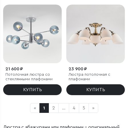
21 600 ₽
23 900 ₽
Потолочная люстра со
Люстра потолочная с
стеклянными плафонами
плафонами
КУПИТЬ
КУПИТЬ
«
1
2
...
4
5
»
Люстра с абажурами или плафонами – оригинальный