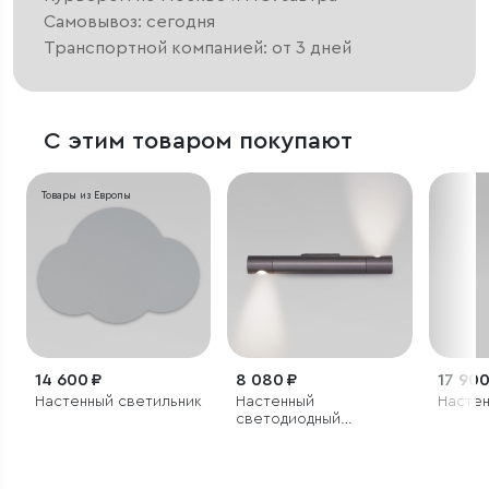
Самовывоз: сегодня
Транспортной компанией: от 3 дней
С этим товаром покупают
Товары из Европы
14 600 ₽
8 080 ₽
17 900
Настенный светильник
Настенный
Настен
светодиодный
светильник с
поворотным
механизмом