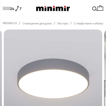
Minimir.ru
Освещение для дома
Люстры
C плафонами и абажур