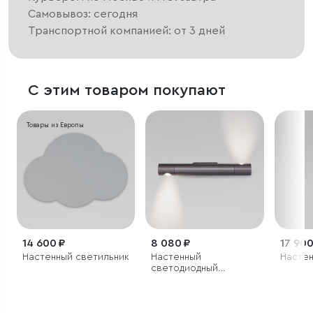
Самовывоз: сегодня
Транспортной компанией: от 3 дней
С этим товаром покупают
Товары из Европы
14 600 ₽
8 080 ₽
17 900
Настенный светильник
Настенный
Настен
светодиодный
светильник с
поворотным
механизмом