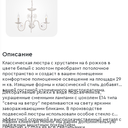
Описание
Классическая люстра с хрусталем на 6 рожков в
цвете белый с золотом преобразит потолочное
пространство и создаст в вашем помещении
комфортное полноценное освещение на площади 29
м кв. Изящные формы и классический стиль добавят
вашей гостиной утонченного аристократизма.
Декоративные рожки в виде подсвечников,
украшенные сменными лампами с цоколем E14 типа
"свеча на ветру" переливаются на свету яркими
завораживающими бликами. В производстве
подвесной люстры использовали особое стекло с
эффектной огранкой и высококачественный металл с
Нашим клиентам Minimir мы дарим дополнительную
надежным защитным покрытием.
гарантию +2 года на все светильники.