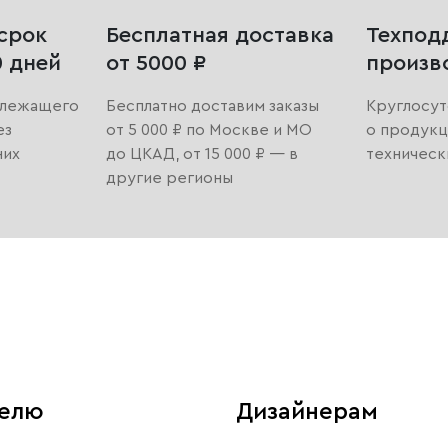
срок
Бесплатная доставка
Техпод
0 дней
от 5000 ₽
произв
длежащего
Бесплатно доставим заказы
Круглосут
ез
от 5 000 ₽ по Москве и МО
о продукц
них
до ЦКАД, от 15 000 ₽ — в
техническ
другие регионы
телю
Дизайнерам