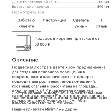
Диаметр потолочной чаши
110 мм
Высота максимальная
890 мм
Посмотреть все
Забота о
Инструкция
Сделать
1
клиенте
умным
отзыв
Подарок в корзине при заказе от
30 000 ₽
Описание
Подвесная люстра в цвете хром предназначена
для создания основного освещения в
современных и классических интерьерах,
подходит для различных типов помещений:
гостиная; спальня и рассчитана на площадь
освещения 16 м². Яркая люстра оснащена
Люстра украшена дополнена выразительными
патронами с цоколем Е14, которые рассчитаны
тканевыми абажурами. Арматура изготовлена из
на максимальную мощность ламп 40 Вт.
высококачественного металла.
Нашим клиентам Minimir мы дарим