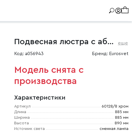
Подвесная люстра с абажурами
еще
Код: a056943
Бренд: Eurosvet
Модель снята с
производства
Характеристики
Артикул
60128/8 хром
Длина
885 мм
Ширина
885 мм
Высота
890 мм
Источник света
сменная лампа