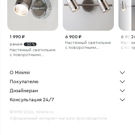
1 990 ₽
6 900 ₽
6 900 
Настенный светильник
Настен
2 840 ₽
- 30 %
с поворотными
с пов
Настенный светильник
плафонами
плафо
с поворотными
плафонами
О Minimir
Покупателю
Дизайнерам
Консультация 24/7
©1998-2026, Minimir.ru
Официальный интернет-магазин производителя.