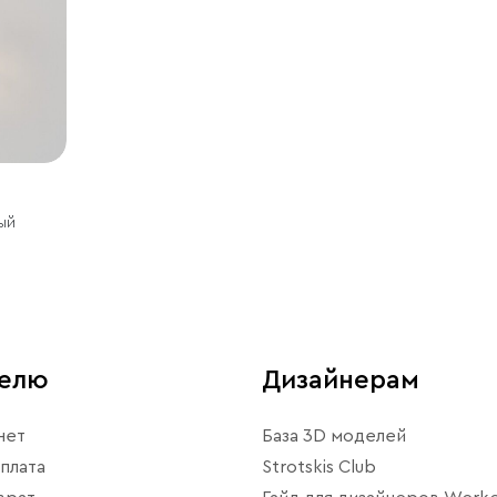
ый
телю
Дизайнерам
нет
База 3D моделей
плата
Strotskis Club