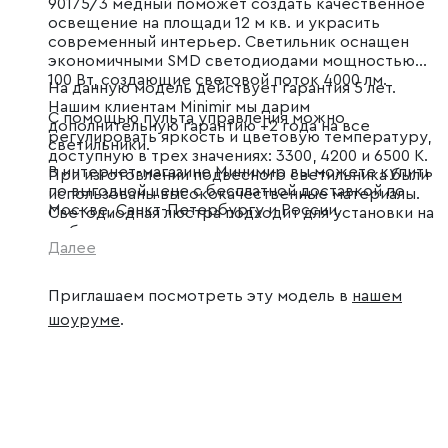
90175/3 медный поможет создать качественное
освещение на площади 12 м кв. и украсить
современный интерьер. Светильник оснащен
экономичными SMD светодиодами мощностью
100 Вт, создающие световой поток 4000 лм.
На данную модель действует гарантия 5 лет.
Нашим клиентам Minimir мы дарим
С помощью пульта управления можно
дополнительную гарантию +2 года на все
регулировать яркость и цветовую температуру,
светильники.
доступную в трех значениях: 3300, 4200 и 6500 К.
В интернет-магазине Минимир вы можете купить
При изготовлении подвесного светильника были
по выгодной цене с бесплатной доставкой по
использованы высококачественные материалы.
Москве, Санкт-Петербургу и России.
Светодиодная люстра подходит для установки на
любые поверхности, в том числе подходит для
Далее
натяжных и подвесных потолков.
Приглашаем посмотреть эту модель в
нашем
шоуруме
.