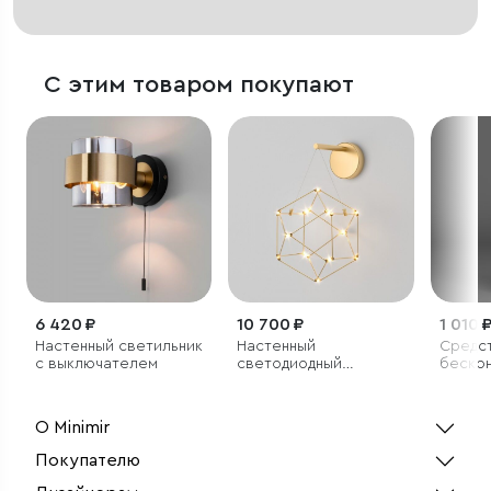
С этим товаром покупают
6 420 ₽
10 700 ₽
1 010 
Настенный светильник
Настенный
Средст
с выключателем
светодиодный
бескон
светильник
хруста
О Minimir
Покупателю