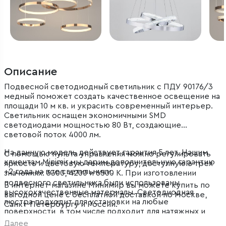
Описание
Подвесной светодиодный светильник с ПДУ 90176/3
медный поможет создать качественное освещение на
площади 10 м кв. и украсить современный интерьер.
Светильник оснащен экономичными SMD
светодиодами мощностью 80 Вт, создающие
световой поток 4000 лм.
На данную модель действует гарантия 5 лет. Нашим
С помощью пульта управления можно регулировать
клиентам Minimir мы дарим дополнительную гарантию
яркость и цветовую температуру, доступную в трех
+2 года на все светильники.
значениях: 3300, 4200 и 6500 К. При изготовлении
подвесного светильника были использованы
В интернет-магазине Минимир вы можете купить по
высококачественные материалы. Светодиодная
выгодной цене с бесплатной доставкой по Москве,
люстра подходит для установки на любые
Санкт-Петербургу и России.
поверхности, в том числе подходит для натяжных и
подвесных потолков.
Далее