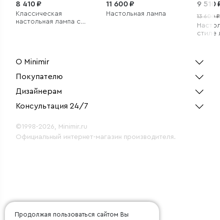
8 410 ₽
11 600 ₽
9 510 
Классическая
Настольная лампа
13 600 ₽
настольная лампа с
Настол
абажуром
стиле
О Minimir
Покупателю
Дизайнерам
Консультация 24/7
©1998-2026, Minimir.ru
Официальный интернет-магазин производителя.
Продолжая пользоваться сайтом Вы