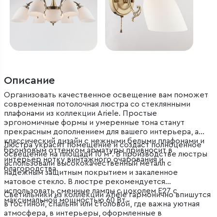
Описание
Организовать качественное освещение вам поможет
современная потолочная люстра со стеклянными
плафонами из коллекции Ariele. Простые
эргономичные формы и умеренные тона станут
прекрасным дополнением для вашего интерьера, а
классический дизайн с нежными белыми плафонами и
Люстра украсит помещение и создаст полноценное
бронзовым оттенком арматуры привносит в
освещение на площади 10 м². В производстве люстры
интерьер нотку винтажного очарования и
использовали высококачественный металл с
благородства.
надежным защитным покрытием и закаленное
матовое стекло. В люстре рекомендуется
использовать сменные лампы с цоколем Е27 с
Светильники из коллекции Ariele гармонично впишутся
максимальной мощностью 60 Вт.
в гостиной, спальни или столовой, где важна уютная
атмосфера, в интерьеры, оформленные в