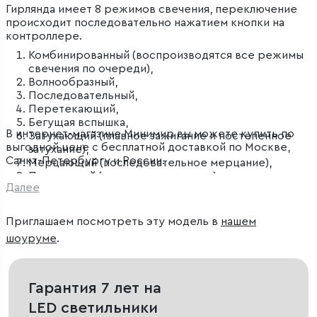
Гирлянда имеет 8 режимов свечения, переключение
происходит последовательно нажатием кнопки на
контроллере.
Комбинированный (воспроизводятся все режимы
свечения по очереди),
Волнообразный,
Последовательный,
Перетекающий,
Бегущая вспышка,
В интернет-магазине Минимир вы можете купить по
Затухающий (плавное зажигание и постепенное
выгодной цене с бесплатной доставкой по Москве,
затухание),
Санкт-Петербургу и России.
Мерцающий (последовательное мерцание),
Постоянный (статичное свечение).
Далее
Приглашаем посмотреть эту модель в
нашем
шоуруме
.
Гарантия 7 лет на
LED светильники