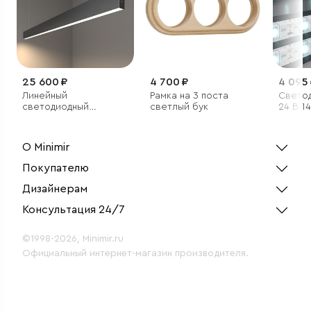
25 600 ₽
4 700 ₽
4 095
Линейный
Рамка на 3 поста
Светод
светодиодный
светлый бук
24 В 1
подвесной
м 5050
односторонний
белый 
светильник 128см
О Minimir
25Вт 4200К черный
Покупателю
Дизайнерам
Консультация 24/7
©1998-2026, Minimir.ru
Официальный интернет-магазин производителя.