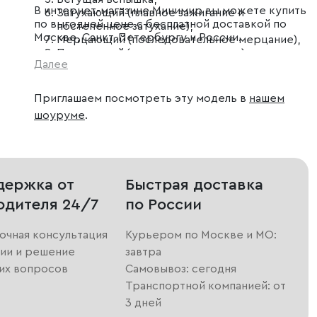
В интернет-магазине Минимир вы можете купить
Затухающий (плавное зажигание и
по выгодной цене с бесплатной доставкой по
постепенное затухание),
Москве, Санкт-Петербургу и России.
Мерцающий (последовательное мерцание),
Постоянный (статичное свечение).
Далее
Приглашаем посмотреть эту модель в
нашем
шоуруме
.
держка от
Быстрая доставка
одителя 24/7
по России
очная консультация
Курьером по Москве и МО:
ии и решение
завтра
их вопросов
Самовывоз: сегодня
Транспортной компанией: от
3 дней