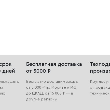
срок
Бесплатная доставка
Техпод
0 дней
от 5000 ₽
произв
длежащего
Бесплатно доставим заказы
Круглосут
ез
от 5 000 ₽ по Москве и МО
о продукц
них
до ЦКАД, от 15 000 ₽ — в
техническ
другие регионы