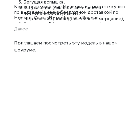
Бегущая вспышка,
В интернет-магазине Минимир вы можете купить
Затухающий (плавное зажигание и
по выгодной цене с бесплатной доставкой по
постепенное затухание),
Москве, Санкт-Петербургу и России.
Мерцающий (последовательное мерцание),
Постоянный (статичное свечение).
Далее
Приглашаем посмотреть эту модель в
нашем
шоуруме
.