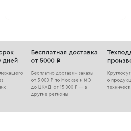
срок
Бесплатная доставка
Техпод
0 дней
от 5000 ₽
произв
длежащего
Бесплатно доставим заказы
Круглосут
ез
от 5 000 ₽ по Москве и МО
о продукц
них
до ЦКАД, от 15 000 ₽ — в
техническ
другие регионы