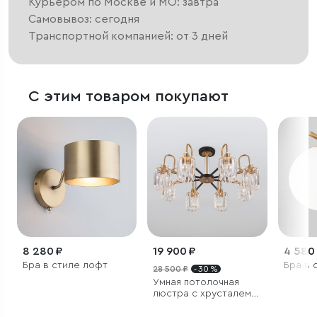
Курьером по Москве и МО: завтра
Самовывоз: сегодня
Транспортной компанией: от 3 дней
С этим товаром покупают
8 280 ₽
19 900 ₽
4 580
Бра в стиле лофт
Бра в 
28 500 ₽
- 30 %
Умная потолочная
люстра с хрусталем в
стиле лофт