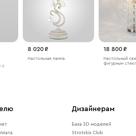
8 020 ₽
18 800 ₽
Настольная лампа
Настольный све
фигурным стек
 с
телю
Дизайнерам
нет
База 3D моделей
плата
Strotskis Club