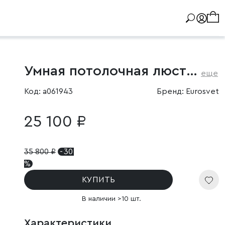
Умная потолочная люстра
еще
Код: a061943
Бренд: Eurosvet
25 100 ₽
35 800
₽
- 30
%
КУПИТЬ
В наличии >10 шт.
Характеристики