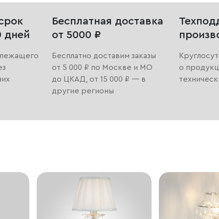
срок
Бесплатная доставка
Техпод
0 дней
от 5000 ₽
произв
длежащего
Бесплатно доставим заказы
Круглосут
ез
от 5 000 ₽ по Москве и МО
о продукц
них
до ЦКАД, от 15 000 ₽ — в
техническ
другие регионы