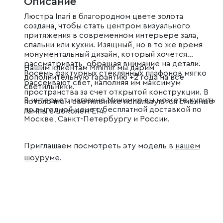
Описание
Люстра Inari в благородном цвете золота
создана, чтобы стать центром визуального
притяжения в современном интерьере зала,
спальни или кухни. Изящный, но в то же время
монументальный дизайн, который хочется
рассматривать, обращая внимание на детали.
Нашим клиентам Minimir мы дарим
Восемь фактурных стеклянных плафонов мягко
дополнительную гарантию +2 года на все
рассеивают свет, наполняя им максимум
светильники.
пространства за счет открытой конструкции. В
В интернет-магазине Минимир вы можете купить
потолочном светильнике используются сменные
по выгодной цене с бесплатной доставкой по
лампы с цоколем E14.
Москве, Санкт-Петербургу и России.
Приглашаем посмотреть эту модель в
нашем
шоуруме
.