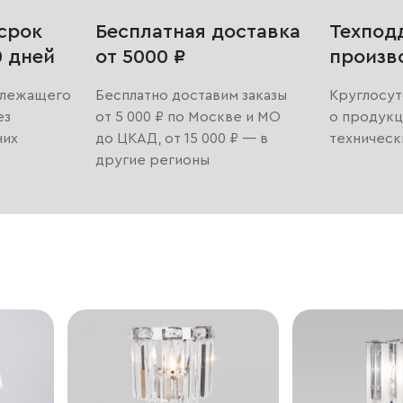
срок
Бесплатная доставка
Техпод
0 дней
от 5000 ₽
произв
длежащего
Бесплатно доставим заказы
Круглосут
ез
от 5 000 ₽ по Москве и МО
о продукц
них
до ЦКАД, от 15 000 ₽ — в
техническ
другие регионы