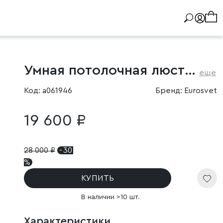
Умная потолочная люстра
еще
Код: a061946
Бренд: Eurosvet
19 600 ₽
28 000
₽
- 30
%
КУПИТЬ
В наличии >10 шт.
Характеристики