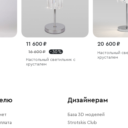
11 600 ₽
20 600 ₽
16 600 ₽
- 30 %
Настольный све
хрусталем
Настольный светильник с
хрусталем
телю
Дизайнерам
нет
База 3D моделей
плата
Strotskis Club