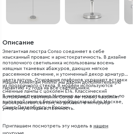
Описание
Элегантная люстра Conso соединяет в себе
изысканный прованс и аристократичность. В дизайне
потолочного светильника использованы восемь
изящных тканевых абажуров, дающих мягкое
рассеянное свечение, и утонченный декор арматуры
цвета латунь. Основания плафонов украшают вставки
Нашим клиентам Minimir мы дарим дополнительную
из прозрачного стекла. В модели используются
гарантию +2 года на все светильники.
сменные лампы с цоколем E14. Классический
В интернет-магазине Минимир вы можете купить по
потолочный светильник Conso не только наполнит
выгодной цене с бесплатной доставкой по Москве,
пространство светом, но добавит в интерьер
Санкт-Петербургу и России.
умеренную торжественность.
Приглашаем посмотреть эту модель в
нашем
шоуруме
.