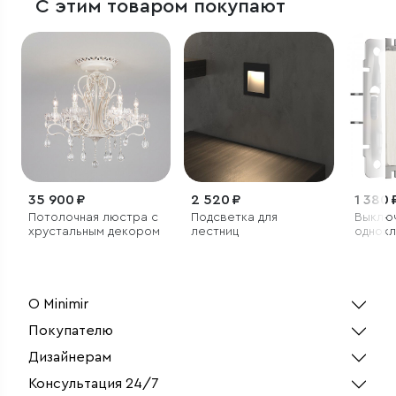
С этим товаром покупают
35 900 ₽
2 520 ₽
1 380 
Потолочная люстра с
Подсветка для
Выклю
хрустальным декором
лестниц
однок
проход
подсв
(перл
рифле
О Minimir
Покупателю
Дизайнерам
Консультация 24/7