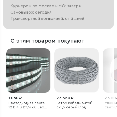
Курьером по Москве и МО: завтра
Самовывоз: сегодня
Транспортной компанией: от 3 дней
С этим товаром покупают
1 060 ₽
27 550 ₽
7 260 
Светодиодная лента
Ретро кабель витой
Уличны
12 В 4,8 Вт/м 60 Led/
3х1,5 серый (под
светил
м 2835 IP65, холодный
заказ)
2135 IP
белый 6500К, 5 м