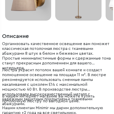
Описание
Организовать качественное освещение вам поможет
классическая потолочная люстра с тканевыми
абажурами 8 штук в белом и бежевом цветах.
Простые минималистичные формы и сдержанные тона
станут прекрасным дополнением для вашего
интерьера.
Люстра украсит потолок вашей комнате и создаст
полноценное освещение на площади 11 м². В люстре
рекомендуется использовать сменные лампы
накаливания с цоколем Е14 с максимальной
мощностью 40 Вт. В производстве люстры
использовали высококачественный металл с
В нашем интернет-магазине вы можете купить
надежным защитным покрытием и тканевыми
потолочную люстру по выгодной цене.
абажурами.
Нашим клиентам Minimir мы дарим дополнительную
гарантию +2 года на все светильники.