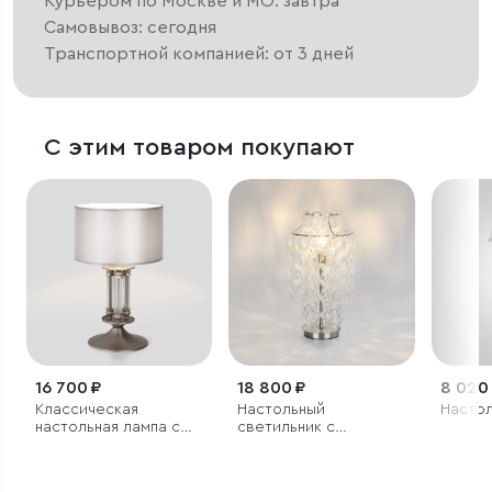
Курьером по Москве и МО: завтра
Самовывоз: сегодня
Транспортной компанией: от 3 дней
С этим товаром покупают
16 700 ₽
18 800 ₽
8 020
Классическая
Настольный
Настол
настольная лампа с
светильник с
абажуром
фигурным стеклом