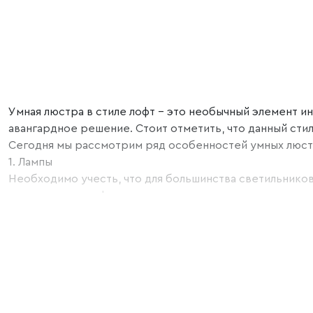
лофт
Умная люстра в стиле лофт – это необычный элемент и
авангардное решение. Стоит отметить, что данный сти
Сегодня мы рассмотрим ряд особенностей умных люстр
1. Лампы
Необходимо учесть, что для большинства светильников
конструкция плафонов открытого или стеклянного типа.
диммируются, что является идеальным решением для у
2. Дизайн и материалы
Дизайн люстры в стиле лофт обычно сочетает в себе ме
3. Функциональность
Управляйте умной люстрой дистанционно с помощью см
А также отслеживайте данные в мобильном приложении 