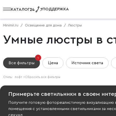
ПОДДЕРЖКА
КАТАЛОГ
Minimir.ru
Освещение для дома
Люстры
Умные люстры в с
1
Все фильтры
Цена
Источник света
Стиль:
лофт
×
Сбросить все фильтры
Примерьте светильники в своем инте
Получите готовую фотореалистичную визуализацию 
помещения с установленными светильниками за нес
секунд