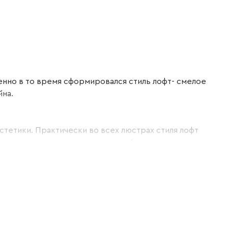
енно в то время сформировался стиль лофт- смелое
йна.
тетики. Практически во всех люстрах стиля лофт
пы накаливания или галогенные. А также они отлично
разные, но чаще всего это простая геометрия.
 освещения. Создавайте уникальные сценарии работы.