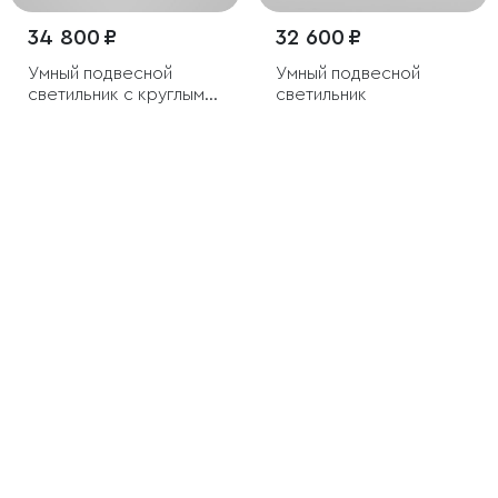
34 800 ₽
32 600 ₽
Умный подвесной
Умный подвесной
светильник с круглыми
светильник
стеклянными
плафонами