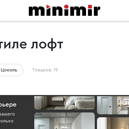
тиле лофт
Цоколь
Товаров: 19
рьере
вашего
колько