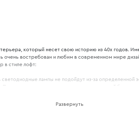
нтерьера, который несет свою историю из 40х годов. Им
ль очень востребован и любим в современном мире диза
 в стиле лофт:
 светодиодные лампы не подойдут из-за определенной эс
 Поэтому лучшим вариантом для таких моделей будут лам
мной люстры.
Развернуть
талл, дерево и стекло. Формы светильников могут быть 
артфона или планшета. Меняйте яркость и температуру
Minimir Home из любой точки мира.