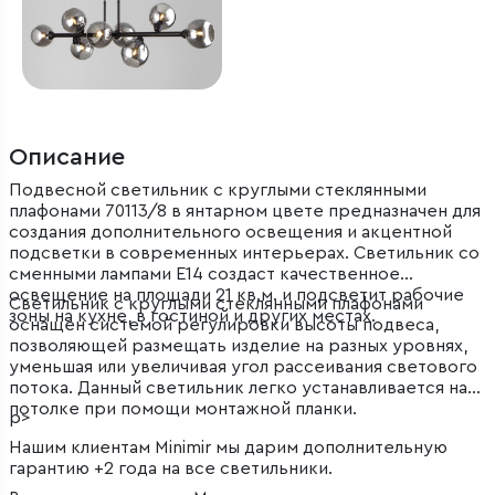
Описание
Подвесной светильник с круглыми стеклянными
плафонами 70113/8 в янтарном цвете предназначен для
создания дополнительного освещения и акцентной
подсветки в современных интерьерах. Светильник со
сменными лампами E14 создаст качественное
освещение на площади 21 кв.м. и подсветит рабочие
Светильник с круглыми стеклянными плафонами
зоны на кухне, в гостиной и других местах.
оснащен системой регулировки высоты подвеса,
позволяющей размещать изделие на разных уровнях,
уменьшая или увеличивая угол рассеивания светового
потока. Данный светильник легко устанавливается на
потолке при помощи монтажной планки.
p>
Нашим клиентам Minimir мы дарим дополнительную
гарантию +2 года на все светильники.