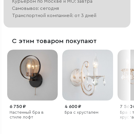
Курьером по Москве и МО: завтра
Самовывоз: сегодня
Транспортной компанией: от 3 дней
С этим товаром покупают
6 750 ₽
4 600 ₽
7 560 
Настенный бра в
Бра с хрусталем
Бра с 
стиле лофт
хруст