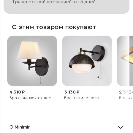
Транспортной компанией: от 3 дней
С этим товаром покупают
4 310 ₽
5 130 ₽
2 370 
Бра с выключателем
Бра в стиле лофт
Бра в 
О Minimir