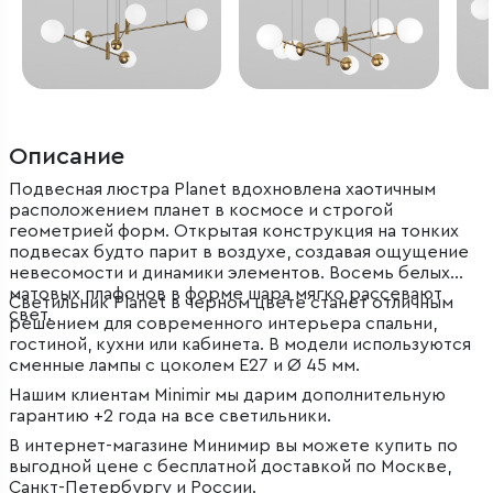
Описание
Подвесная люстра Planet вдохновлена хаотичным
расположением планет в космосе и строгой
геометрией форм. Открытая конструкция на тонких
подвесах будто парит в воздухе, создавая ощущение
невесомости и динамики элементов. Восемь белых
матовых плафонов в форме шара мягко рассевают
Светильник Planet в черном цвете станет отличным
свет.
решением для современного интерьера спальни,
гостиной, кухни или кабинета. В модели используются
сменные лампы с цоколем E27 и Ø 45 мм.
Нашим клиентам Minimir мы дарим дополнительную
гарантию +2 года на все светильники.
В интернет-магазине Минимир вы можете купить по
выгодной цене с бесплатной доставкой по Москве,
Санкт-Петербургу и России.